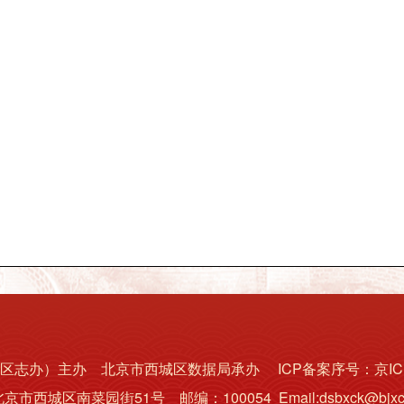
志办）主办 北京市西城区数据局承办 ICP备案序号：京ICP备1
北京市西城区南菜园街51号
邮编：100054 Email:dsbxck@bjxch