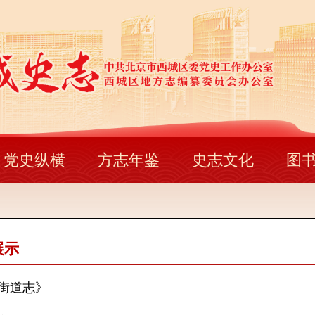
党史纵横
方志年鉴
史志文化
图
展示
街道志》