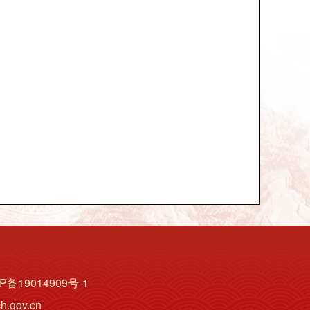
9014909号-1
.gov.cn