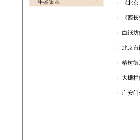
年鉴集萃
《北京
《西长
白纸坊
北京市
椿树街道
大栅栏
广安门