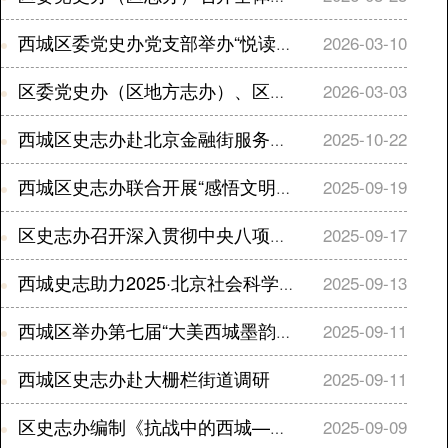
西城区委党史办党支部举办“悦读蕴匠心 奋楫勇向前” 读书分享会
2026-03-10
区委党史办（区地方志办）、区科协联合开展主题党日活动
2026-03-03
西城区史志办赴北京金融街服务局调研座谈
2025-10-22
西城区史志办联合开展“感悟文明起源 凝聚复兴力量”主题党日活动
2025-09-19
区史志办召开深入贯彻中央八项规定精神学习教育总结会议
2025-09-17
西城史志助力2025·北京社会科学普及周暨西城区第十四届社科普及周
2025-09-13
西城区举办第七届“大美西城墨韵书情”暨 “翰墨书党史 烽火铸丹心”书法作品展
2025-09-11
西城区史志办赴大栅栏街道调研
2025-09-11
区史志办编制《抗战中的西城——史料图册》
2025-09-09